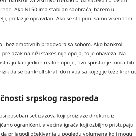
i bankroll za viši nivo trebalo bi da sačeka i provjeri
pređe. Ako NL50 ima stabilan saobraćaj barem u
ji, prelaz je opravdan. Ako se sto puni samo vikendom,
.
 i bez emotivnih pregovora sa sobom. Ako bankroll
prelazak na niži stakes nije opcija, to je obaveza. Na
tiraju kao jedine realne opcije, ovo spuštanje mora biti
zik da se bankroll skrati do nivoa sa kojeg je teže krenut
fičnosti srpskog rasporeda
i poseban set izazova koji proizlaze direktno iz
čano ograničeni, a većina igrača koji ozbiljno pristupaju
i da prilagodi očekivanja u pogledu volumena koji mogu