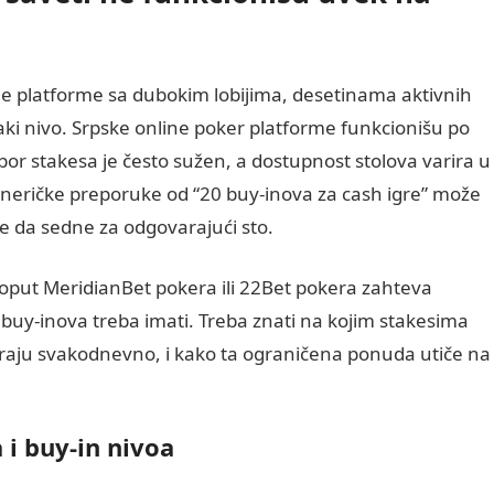
lne platforme sa dubokim lobijima, desetinama aktivnih
vaki nivo. Srpske online poker platforme funkcionišu po
izbor stakesa je često sužen, a dostupnost stolova varira u
generičke preporuke od “20 buy-inova za cash igre” može
e da sedne za odgovarajući sto.
put MeridianBet pokera ili 22Bet pokera zahteva
ko buy-inova treba imati. Treba znati na kojim stakesima
 igraju svakodnevno, i kako ta ograničena ponuda utiče na
 i buy-in nivoa