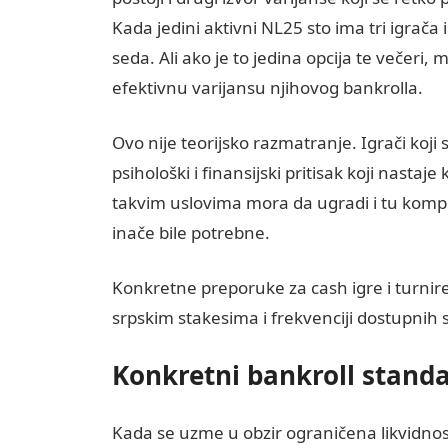
Kada jedini aktivni NL25 sto ima tri igrača
seda. Ali ako je to jedina opcija te večeri
efektivnu varijansu njihovog bankrolla.
Ovo nije teorijsko razmatranje. Igrači koji 
psihološki i finansijski pritisak koji nasta
takvim uslovima mora da ugradi i tu kompo
inače bile potrebne.
Konkretne preporuke za cash igre i turnire
srpskim stakesima i frekvenciji dostupnih 
Konkretni bankroll standa
Kada se uzme u obzir ograničena likvidno