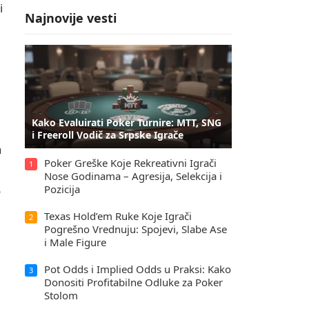
i
Najnovije vesti
Kako Evaluirati Poker Turnire: MTT, SNG
i Freeroll Vodič za Srpske Igrače
n
Poker Greške Koje Rekreativni Igrači
1
Nose Godinama – Agresija, Selekcija i
Pozicija
o
Texas Hold’em Ruke Koje Igrači
2
Pogrešno Vrednuju: Spojevi, Slabe Ase
i Male Figure
Pot Odds i Implied Odds u Praksi: Kako
3
Donositi Profitabilne Odluke za Poker
Stolom