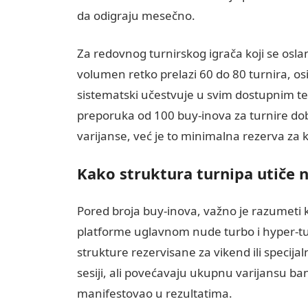
da odigraju mesečno.
Za redovnog turnirskog igrača koji se osl
volumen retko prelazi 60 do 80 turnira, os
sistematski učestvuje u svim dostupnim 
preporuka od 100 buy-inova za turnire dob
varijanse, već je to minimalna rezerva za 
Kako struktura turniра utiče 
Pored broja buy-inova, važno je razumeti k
platforme uglavnom nude turbо i hyper-tu
strukture rezervisane za vikend ili specij
sesiji, ali povećavaju ukupnu varijansu ban
manifestovao u rezultatima.