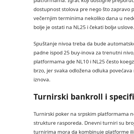
platformama. Igrač koji dostigne preporučen
dostupnost stolova pre nego što zapravo 
večernjim terminima nekoliko dana u nedel
bolje je ostati na NL25 i čekati boljи uslove
Spuštanje nivoa treba da bude automatsko
padne ispod 25 buy-inova za trenutni nivo, 
platformama gde NL10 i NL25 često koegzis
brzo, jer svaka odložena odluka povećava ri
iznova.
Turnirski bankroll i speci
Turnirski poker na srpskim platformama nos
strukture rasporeda. Dnevni turniri su broj
turnirima mora da kombinuje platforme il