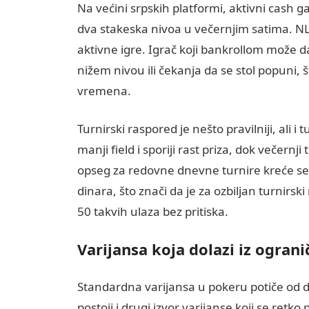
Na većini srpskih platformi, aktivni cash g
dva stakeska nivoa u večernjim satima. NL1
aktivne igre. Igrač koji bankrollom može 
nižem nivou ili čekanja da se stol popuni,
vremena.
Turnirski raspored je nešto pravilniji, ali i 
manji field i sporiji rast priza, dok večernj
opseg za redovne dnevne turnire kreće se 
dinara, što znači da je za ozbiljan turnirs
50 takvih ulaza bez pritiska.
Varijansa koja dolazi iz ogran
Standardna varijansa u pokeru potiče od d
postoji i drugi izvor varijanse koji se ret