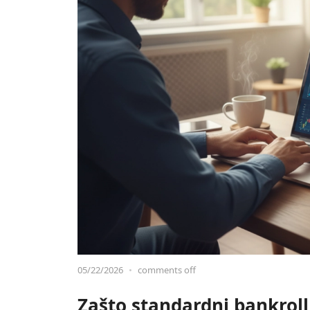
05/22/2026
•
comments off
Zašto standardni bankroll