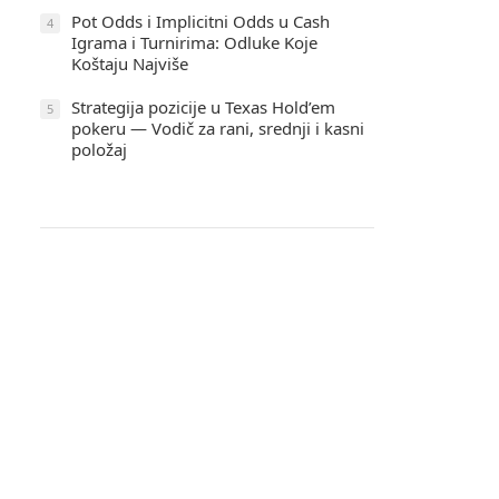
Pot Odds i Implicitni Odds u Cash
4
Igrama i Turnirima: Odluke Koje
Koštaju Najviše
Strategija pozicije u Texas Hold’em
5
pokeru — Vodič za rani, srednji i kasni
položaj