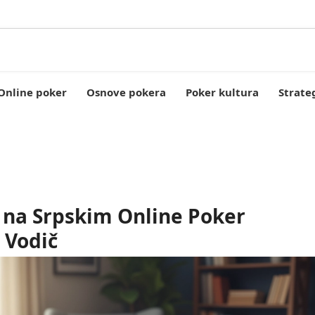
Online poker
Osnove pokera
Poker kultura
Strate
 na Srpskim Online Poker
 Vodič