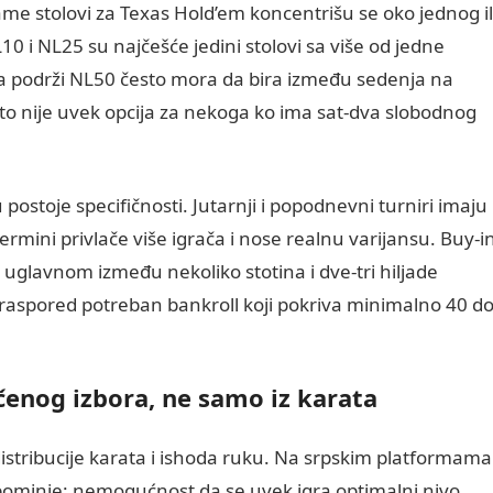
ame stolovi za Texas Hold’em koncentrišu se oko jednog il
0 i NL25 su najčešće jedini stolovi sa više od jedne
da podrži NL50 često mora da bira između sedenja na
 što nije uvek opcija za nekoga ko ima sat-dva slobodnog
tu postoje specifičnosti. Jutarnji i popodnevni turniri imaju
i termini privlače više igrača i nose realnu varijansu. Buy-i
uglavnom između nekoliko stotina i dve-tri hiljade
ki raspored potreban bankroll koji pokriva minimalno 40 d
ičenog izbora, ne samo iz karata
istribucije karata i ishoda ruku. Na srpskim platformama
ko pominje: nemogućnost da se uvek igra optimalni nivo.