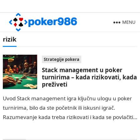
MENU
rizik
Strategije pokera
Stack management u poker
turnirima – kada rizikovati, kada
preživeti
Uvod Stack management igra ključnu ulogu u poker
turnirima, bilo da ste početnik ili iskusni igrač.
Razumevanje kada treba rizikovati i kada se povlačiti
može značajno uticati na…