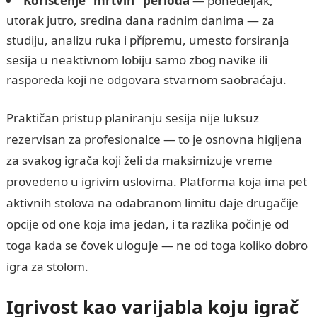
Korišćenje “mrtvih” perioda
— ponedeljak,
utorak jutro, sredina dana radnim danima — za
studiju, analizu ruka i přípremu, umesto forsiranja
sesija u neaktivnom lobiju samo zbog navike ili
rasporeda koji ne odgovara stvarnom saobraćaju.
Praktičan pristup planiranju sesija nije luksuz
rezervisan za profesionalce — to je osnovna higijena
za svakog igrača koji želi da maksimizuje vreme
provedeno u igrivim uslovima. Platforma koja ima pet
aktivnih stolova na odabranom limitu daje drugačije
opcije od one koja ima jedan, i ta razlika počinje od
toga kada se čovek uloguje — ne od toga koliko dobro
igra za stolom.
Igrivost kao varijabla koju igrač