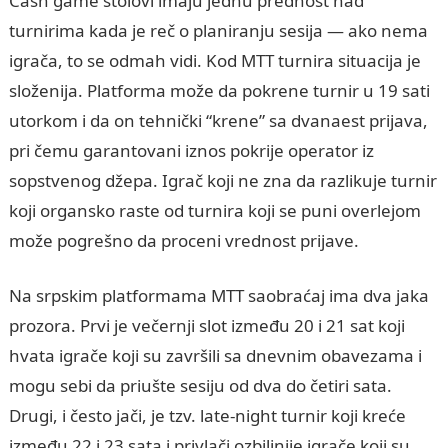
Cash game stolovi imaju jednu prednost nad
turnirima kada je reč o planiranju sesija — ako nema
igrača, to se odmah vidi. Kod MTT turnira situacija je
složenija. Platforma može da pokrene turnir u 19 sati
utorkom i da on tehnički “krene” sa dvanaest prijava,
pri čemu garantovani iznos pokrije operator iz
sopstvenog džepa. Igrač koji ne zna da razlikuje turnir
koji organsko raste od turnira koji se puni overlejom
može pogrešno da proceni vrednost prijave.
Na srpskim platformama MTT saobraćaj ima dva jaka
prozora. Prvi je večernji slot između 20 i 21 sat koji
hvata igrače koji su završili sa dnevnim obavezama i
mogu sebi da priušte sesiju od dva do četiri sata.
Drugi, i često jači, je tzv. late-night turnir koji kreće
između 22 i 23 sata i privlači ozbiljnije igrače koji su