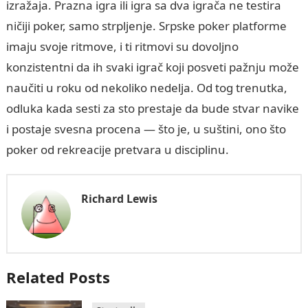
izražaja. Prazna igra ili igra sa dva igrača ne testira
ničiji poker, samo strpljenje. Srpske poker platforme
imaju svoje ritmove, i ti ritmovi su dovoljno
konzistentni da ih svaki igrač koji posveti pažnju može
naučiti u roku od nekoliko nedelja. Od tog trenutka,
odluka kada sesti za sto prestaje da bude stvar navike
i postaje svesna procena — što je, u suštini, ono što
poker od rekreacije pretvara u disciplinu.
Richard Lewis
Related Posts