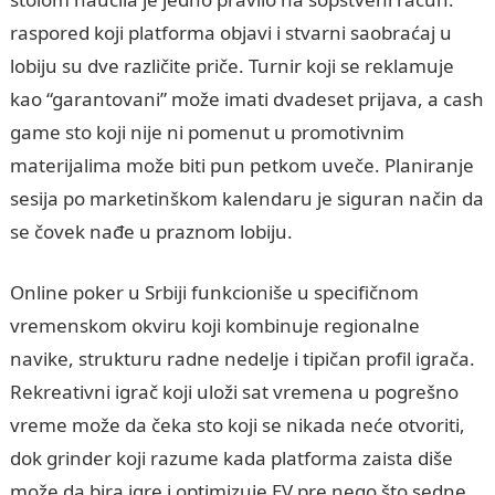
raspored koji platforma objavi i stvarni saobraćaj u
lobiju su dve različite priče. Turnir koji se reklamuje
kao “garantovani” može imati dvadeset prijava, a cash
game sto koji nije ni pomenut u promotivnim
materijalima može biti pun petkom uveče. Planiranje
sesija po marketinškom kalendaru je siguran način da
se čovek nađe u praznom lobiju.
Online poker u Srbiji funkcioniše u specifičnom
vremenskom okviru koji kombinuje regionalne
navike, strukturu radne nedelje i tipičan profil igrača.
Rekreativni igrač koji uloži sat vremena u pogrešno
vreme može da čeka sto koji se nikada neće otvoriti,
dok grinder koji razume kada platforma zaista diše
može da bira igre i optimizuje EV pre nego što sedne