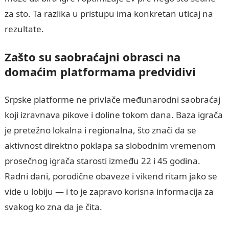
za sto. Ta razlika u pristupu ima konkretan uticaj na
rezultate.
Zašto su saobraćajni obrasci na
domaćim platformama predvidivi
Srpske platforme ne privlače međunarodni saobraćaj
koji izravnava pikove i doline tokom dana. Baza igrača
je pretežno lokalna i regionalna, što znači da se
aktivnost direktno poklapa sa slobodnim vremenom
prosečnog igrača starosti između 22 i 45 godina.
Radni dani, porodične obaveze i vikend ritam jako se
vide u lobiju — i to je zapravo korisna informacija za
svakog ko zna da je čita.