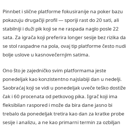
Pinnbet i slične platforme fokusiranije na poker bazu
pokazuju drugačiji profil — sporiji rast do 20 sati, ali
stabilniji i duži pik koji se ne raspada naglo posle 22
sata. Za igrača koji preferira longer sesije bez rizika da
se stol raspadne na pola, ovaj tip platforme često nudi
bolje uslove u kasnovečernjim satima.
Ono što je zajedničko svim platformama jeste
ponedeljak kao konzistentno najslabiji dan u nedelji.
Saobraćaj koji se vidi u ponedeljak uveče teško dostiže
čak i 60 procenata od petkovog pikа. Igrač koji ima
fleksibilan raspored i može da bira dane jasno bi
trebalo da ponedeljak tretira kao dan za kratke probe
sesije i analizu, a ne kao primarni termin za ozbiljan