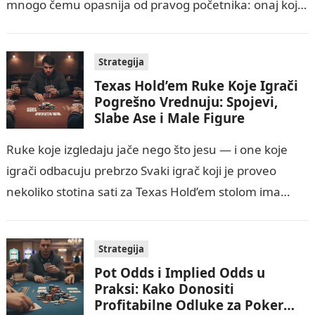
mnogo čemu opasnija od pravog početnika: onaj koji
je odigrao…
Strategija
Texas Hold’em Ruke Koje Igrači
Pogrešno Vrednuju: Spojevi,
Slabe Ase i Male Figure
Ruke koje izgledaju jače nego što jesu — i one koje
igrači odbacuju prebrzo Svaki igrač koji je proveo
nekoliko stotina sati za Texas Hold’em stolom ima
kategoriju…
Strategija
Pot Odds i Implied Odds u
Praksi: Kako Donositi
Profitabilne Odluke za Poker