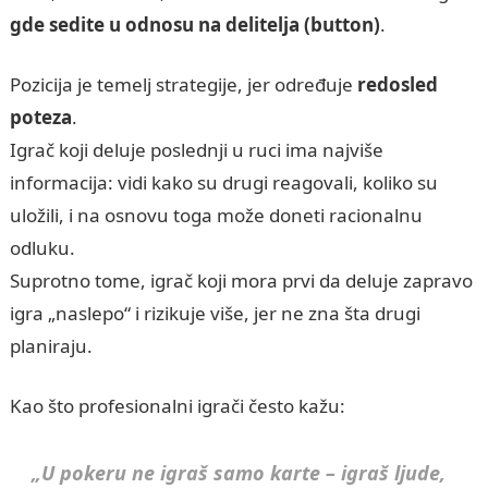
gde sedite u odnosu na delitelja (button)
.
Pozicija je temelj strategije, jer određuje
redosled
poteza
.
Igrač koji deluje poslednji u ruci ima najviše
informacija: vidi kako su drugi reagovali, koliko su
uložili, i na osnovu toga može doneti racionalnu
odluku.
Suprotno tome, igrač koji mora prvi da deluje zapravo
igra „naslepo“ i rizikuje više, jer ne zna šta drugi
planiraju.
Kao što profesionalni igrači često kažu:
„U pokeru ne igraš samo karte – igraš ljude,