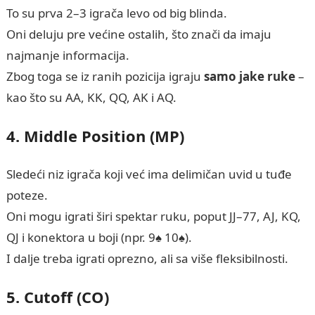
To su prva 2–3 igrača levo od big blinda.
Oni deluju pre većine ostalih, što znači da imaju
najmanje informacija.
Zbog toga se iz ranih pozicija igraju
samo jake ruke
–
kao što su AA, KK, QQ, AK i AQ.
4. Middle Position (MP)
Sledeći niz igrača koji već ima delimičan uvid u tuđe
poteze.
Oni mogu igrati širi spektar ruku, poput JJ–77, AJ, KQ,
QJ i konektora u boji (npr. 9♠ 10♠).
I dalje treba igrati oprezno, ali sa više fleksibilnosti.
5. Cutoff (CO)