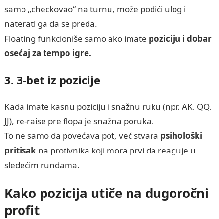
samo „checkovao“ na turnu, može podići ulog i
naterati ga da se preda.
Floating funkcioniše samo ako imate
poziciju i dobar
osećaj za tempo igre.
3. 3-bet iz pozicije
Kada imate kasnu poziciju i snažnu ruku (npr. AK, QQ,
JJ), re-raise pre flopa je snažna poruka.
To ne samo da povećava pot, već stvara
psihološki
pritisak
na protivnika koji mora prvi da reaguje u
sledećim rundama.
Kako pozicija utiče na dugoročni
profit