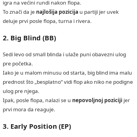
igra na većini rundi nakon flopa.
To znači da je
najlošija pozicija
u partiji jer uvek
deluje prvi posle flopa, turna i rivera.
2. Big Blind (BB)
Sedi levo od small blinda i ulaže puni obavezni ulog
pre početka.
Iako je u malom minusu od starta, big blind ima malu
prednost što „besplatno“ vidi flop ako niko ne podigne
ulog pre njega.
Ipak, posle flopa, nalazi se u
nepovoljnoj poziciji
jer
prvi mora da reaguje.
3. Early Position (EP)