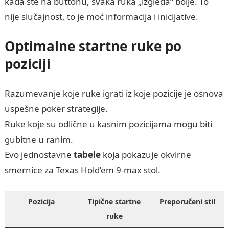
kada ste na buttonu, svaka ruka „izgleda“ bolje. To
nije slučajnost, to je moć informacija i inicijative.
Optimalne startne ruke po
poziciji
Razumevanje koje ruke igrati iz koje pozicije je osnova
uspešne poker strategije.
Ruke koje su odlične u kasnim pozicijama mogu biti
gubitne u ranim.
Evo jednostavne
tabele
koja pokazuje okvirne
smernice za Texas Hold’em 9-max stol.
Pozicija
Tipične startne
Preporučeni stil
ruke