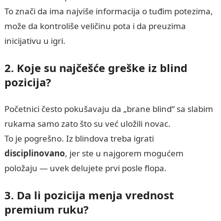
To znači da ima najviše informacija o tuđim potezima,
može da kontroliše veličinu pota i da preuzima
inicijativu u igri.
2. Koje su najčešće greške iz blind
pozicija?
Početnici često pokušavaju da „brane blind“ sa slabim
rukama samo zato što su već uložili novac.
To je pogrešno. Iz blindova treba igrati
disciplinovano
, jer ste u najgorem mogućem
položaju — uvek delujete prvi posle flopa.
3. Da li pozicija menja vrednost
premium ruku?