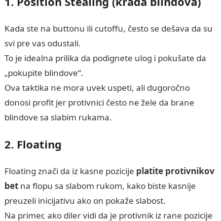
1. Position Stealing (krađa blindova)
Kada ste na buttonu ili cutoffu, često se dešava da su
svi pre vas odustali.
To je idealna prilika da podignete ulog i pokušate da
„pokupite blindove“.
Ova taktika ne mora uvek uspeti, ali dugoročno
donosi profit jer protivnici često ne žele da brane
blindove sa slabim rukama.
2. Floating
Floating znači da iz kasne pozicije
platite protivnikov
bet
na flopu sa slabom rukom, kako biste kasnije
preuzeli inicijativu ako on pokaže slabost.
Na primer, ako diler vidi da je protivnik iz rane pozicije