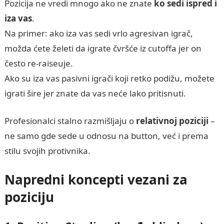
Pozicija ne vredi mnogo ako ne znate
ko sedi ispred i
iza vas
.
Na primer: ako iza vas sedi vrlo agresivan igrač,
možda ćete želeti da igrate čvršće iz cutoffa jer on
često re-raiseuje.
Ako su iza vas pasivni igrači koji retko podižu, možete
igrati šire jer znate da vas neće lako pritisnuti.
Profesionalci stalno razmišljaju o
relativnoj poziciji
–
ne samo gde sede u odnosu na button, već i prema
stilu svojih protivnika.
Napredni koncepti vezani za
poziciju