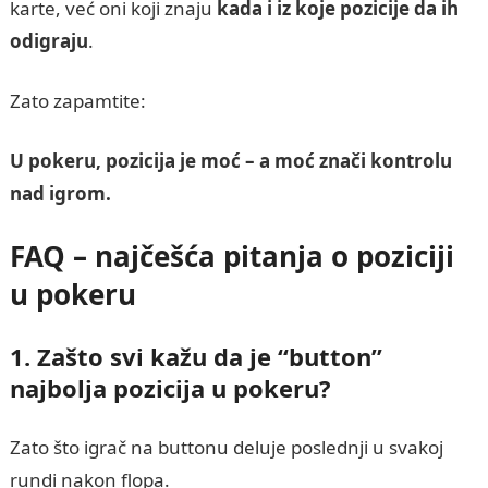
karte, već oni koji znaju
kada i iz koje pozicije da ih
odigraju
.
Zato zapamtite:
U pokeru, pozicija je moć – a moć znači kontrolu
nad igrom.
FAQ – najčešća pitanja o poziciji
u pokeru
1. Zašto svi kažu da je “button”
najbolja pozicija u pokeru?
Zato što igrač na buttonu deluje poslednji u svakoj
rundi nakon flopa.