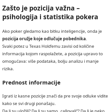
Zašto je pozicija važna –
psihologija i statistika pokera
Ako poker gledamo kao bitku inteligencije, onda je
pozicija oružje koje odlučuje pobednika
.
Svaki potez u Texas Hold’emu zavisi od količine
informacija kojom raspolažete, a pozicija upravo to
omogućava: više podataka, bolju analizu i manje
rizika.
Prednost informacije
Igrati iz kasne pozicije znači da pre svoje odluke vidite
kako se svi drugi ponašaju.
Da li su uložili? Da li su samo „callovali“? Da li je neko