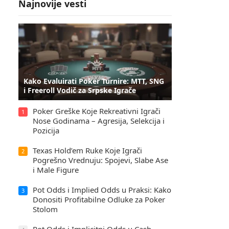
Najnovije vesti
Kako Evaluirati Poker Turnire: MTT, SNG
i Freeroll Vodič za Srpske Igrače
Poker Greške Koje Rekreativni Igrači
1
Nose Godinama – Agresija, Selekcija i
Pozicija
Texas Hold’em Ruke Koje Igrači
2
Pogrešno Vrednuju: Spojevi, Slabe Ase
i Male Figure
Pot Odds i Implied Odds u Praksi: Kako
3
Donositi Profitabilne Odluke za Poker
Stolom