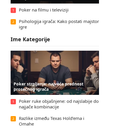
Poker na filmu i televiziji
1
Psihologija igrača: Kako postati majstor
2
igre
Ime Kategorije
Poker strpljenje: najveća prednost
prosečnog igrača
Poker ruke objašnjene: od najslabije do
1
najjače kombinacije
Razlike između Texas Hold’ema i
2
Omahe