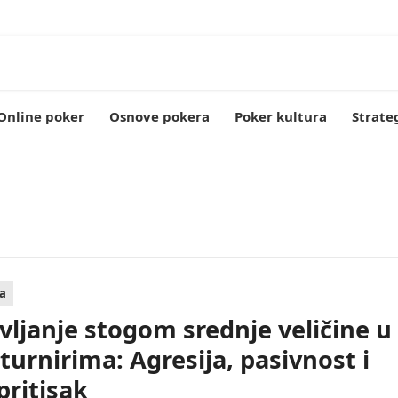
Online poker
Osnove pokera
Poker kultura
Strate
ja
vljanje stogom srednje veličine u
turnirima: Agresija, pasivnost i
pritisak