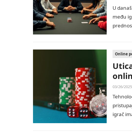
U današn
među ig
prednost
informi
Online p
Utic
onli
03/26/2025
Tehnolog
pristupa
igrač im
transfo