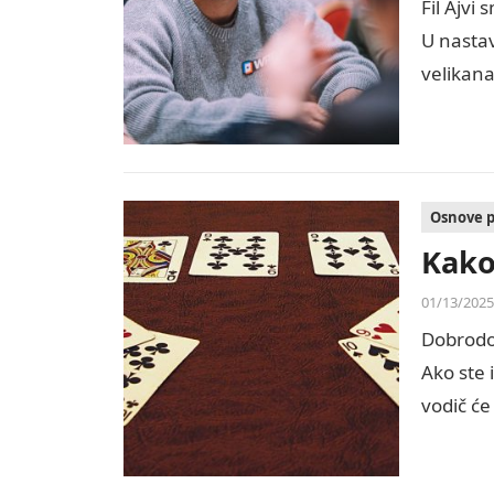
Fil Ajvi
U nastav
velikana
Osnove 
Kako
01/13/2025
Dobrodoš
Ako ste 
vodič ć