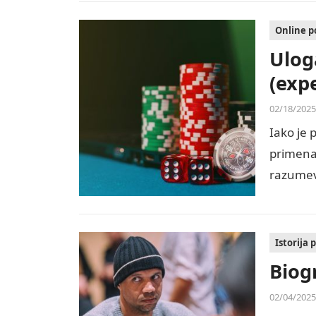
Online p
Ulog
(exp
02/18/2025
Iako je 
primena 
razumev
Istorija 
Biogr
02/04/2025