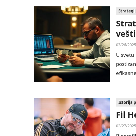
Strategi
Stra
vešt
03/26/2025
U svetu 
postiza
efikasne
svoje…
Istorija 
Fil H
02/27/2025
Biografi