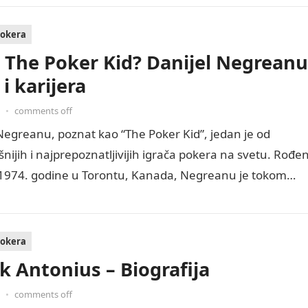
pokera
e The Poker Kid? Danijel Negreanu
 i karijera
•
comments off
Negreanu, poznat kao “The Poker Kid”, jedan je od
nijih i najprepoznatljivijih igrača pokera na svetu. Rođe
a 1974. godine u Torontu, Kanada, Negreanu je tokom…
pokera
ik Antonius – Biografija
•
comments off