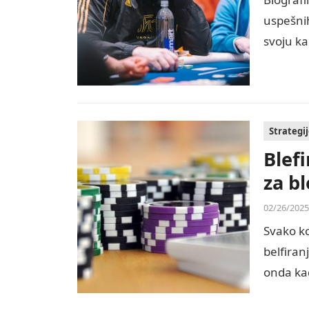
uspešnih
svoju ka
industrij
Strategi
Blef
za b
02/26/2025
Svako ko
belfiran
onda ka