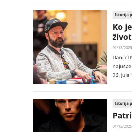
Istorija 
Ko j
život
01/13/2025
Danijel 
najuspeš
26. jul
Istorija 
Patr
01/13/2025