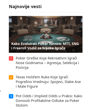
Najnovije vesti
Kako Evaluirati Poker Turnire: MTT, SNG
i Freeroll Vodič za Srpske Igrače
Poker Greške Koje Rekreativni Igrači
1
Nose Godinama – Agresija, Selekcija i
Pozicija
Texas Hold’em Ruke Koje Igrači
2
Pogrešno Vrednuju: Spojevi, Slabe Ase
i Male Figure
,
Pot Odds i Implied Odds u Praksi: Kako
3
Donositi Profitabilne Odluke za Poker
Stolom