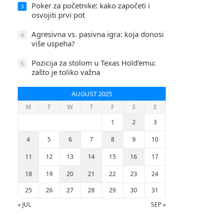
Poker za početnike: kako započeti i
3
osvojiti prvi pot
Agresivna vs. pasivna igra: koja donosi
4
više uspeha?
Pozicija za stolom u Texas Hold’emu:
5
zašto je toliko važna
AUGUST 2025
M
T
W
T
F
S
S
1
2
3
4
5
6
7
8
9
10
11
12
13
14
15
16
17
18
19
20
21
22
23
24
25
26
27
28
29
30
31
« JUL
SEP »