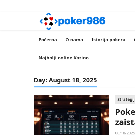
Početna
O nama
Istorija pokera
Najbolji online Kazino
Day:
August 18, 2025
Strategi
Poke
zais
08/18/2025