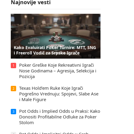
Najnovije vesti
Kako Evaluirati Poker Turnire: MTT, SNG
i Freeroll Vodič za Srpske Igrače
Poker Greške Koje Rekreativni Igrači
1
Nose Godinama – Agresija, Selekcija i
Pozicija
Texas Hold’em Ruke Koje Igrači
2
Pogrešno Vrednuju: Spojevi, Slabe Ase
i Male Figure
Pot Odds i Implied Odds u Praksi: Kako
3
Donositi Profitabilne Odluke za Poker
Stolom