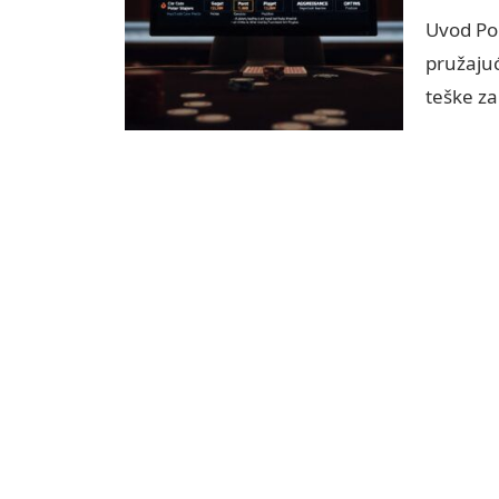
Uvod Po
pružajuć
teške za