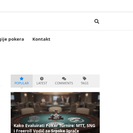
gije pokera
Kontakt
POPULAR
LATEST
COMMENTS
TAGS
Kako Evaluirati Poker Turnire: MTT, SNG
i Freeroll Vodič za Srpske Igrače