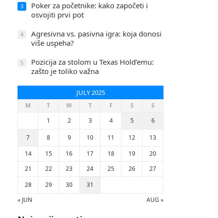
Poker za početnike: kako započeti i
3
osvojiti prvi pot
Agresivna vs. pasivna igra: koja donosi
4
više uspeha?
Pozicija za stolom u Texas Hold’emu:
5
zašto je toliko važna
JULY 2025
M
T
W
T
F
S
S
1
2
3
4
5
6
7
8
9
10
11
12
13
14
15
16
17
18
19
20
21
22
23
24
25
26
27
28
29
30
31
« JUN
AUG »