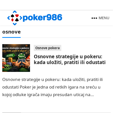
MENU
osnove
Osnove pokera
Osnovne strategije u pokeru:
kada uložiti, pratiti ili odustati
Osnovne strategije u pokeru: kada uložiti, pratiti ili
odustati Poker je jedna od retkih igara na sreću u
kojoj odluke igrača imaju presudan uticaj na
dugoročni rezultat. Za…