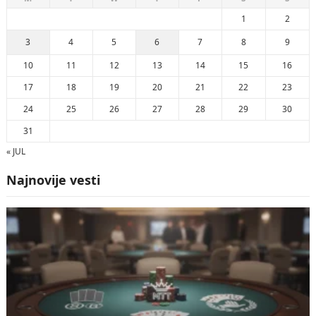
1
2
3
4
5
6
7
8
9
10
11
12
13
14
15
16
17
18
19
20
21
22
23
24
25
26
27
28
29
30
31
« JUL
Najnovije vesti