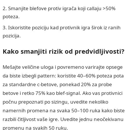
Smanjite blefove protiv igrača koji callaju >50%
poteza.
Iskoristite poziciju kad protivnik igra širok iz ranih
pozicija.
Kako smanjiti rizik od predvidljivosti?
Mešajte veličine uloga i povremeno varirajte opsege
da biste izbegli pattern: koristite 40–60% poteza pota
za standardne c-betove, ponekad 20% za probe
betove i retko 75% kao blef‑signal. Ako vas protivnici
počnu prepoznati po sizingu, uvedite nekoliko
namernih promena na svaka 50–100 ruka kako biste
razbili čitljivost vaše igre. Uvedite jednu neočekivanu
promenu na svakih 50 ruku.