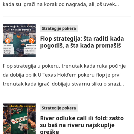
kada su igrači na korak od nagrada, ali još uvek…
Strategije pokera
Flop strategija: šta raditi kada
pogodiš, a šta kada promašiš
Flop strategija u pokeru, trenutak kada ruka počinje
da dobija oblik U Texas Hold’em pokeru flop je prvi
trenutak kada igrači dobijaju stvarnu sliku o snazi
svoje ruke….
Strategije pokera
River odluke call ili fold: zašto
su baš na riveru najskuplje
greške