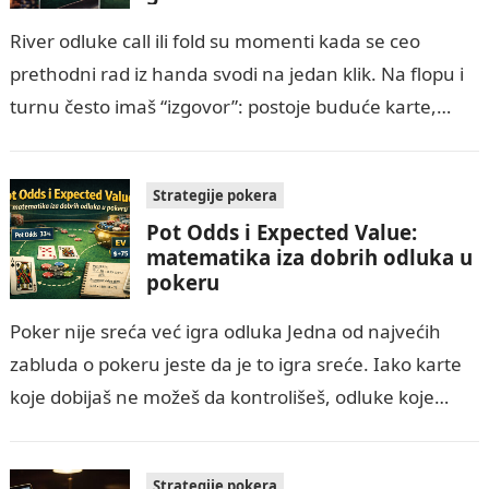
River odluke call ili fold su momenti kada se ceo
prethodni rad iz handa svodi na jedan klik. Na flopu i
turnu često imaš “izgovor”: postoje buduće karte,…
Strategije pokera
Pot Odds i Expected Value:
matematika iza dobrih odluka u
pokeru
Poker nije sreća već igra odluka Jedna od najvećih
zabluda o pokeru jeste da je to igra sreće. Iako karte
koje dobijaš ne možeš da kontrolišeš, odluke koje…
Strategije pokera