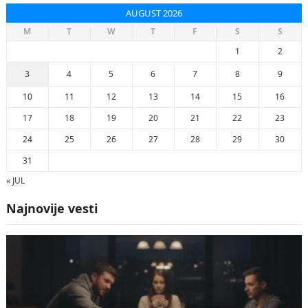
AUGUST 2026
M
T
W
T
F
S
S
1
2
3
4
5
6
7
8
9
10
11
12
13
14
15
16
17
18
19
20
21
22
23
24
25
26
27
28
29
30
31
« JUL
Najnovije vesti