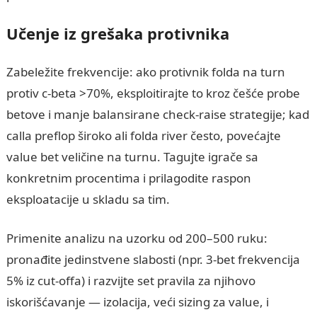
Učenje iz grešaka protivnika
Zabeležite frekvencije: ako protivnik folda na turn
protiv c‑beta >70%, eksploitirajte to kroz češće probe
betove i manje balansirane check‑raise strategije; kad
calla preflop široko ali folda river često, povećajte
value bet veličine na turnu. Tagujte igrače sa
konkretnim procentima i prilagodite raspon
eksploatacije u skladu sa tim.
Primenite analizu na uzorku od 200–500 ruku:
pronađite jedinstvene slabosti (npr. 3‑bet frekvencija
5% iz cut‑offa) i razvijte set pravila za njihovo
iskorišćavanje — izolacija, veći sizing za value, i