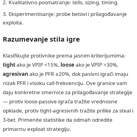
Kvalitativno posmatranje: tells, sizing, timing.
Eksperimentisanje: probe betovi i prilagođavanje
exploita.
Razumevanje stila igre
Klasifikujte protivnike prema jasnim kriterijumima:
tight
ako je VPIP <15%,
loose
ako je VPIP >30%,
agresivan
ako je PFR ≥20%, dok pasivni igrači imaju
nizak PFR i visoku call‑frekvenciju. Ove granice vam
daju konkretne smernice za prilagođavanje strategije
— protiv loose‑passive igrača tražite vrednosne
opklade, protiv tight‑agresivnih tražite prilike za steal i
3‑bet. Primenite statistike da odmah odredite
primarnu exploat strategiju.