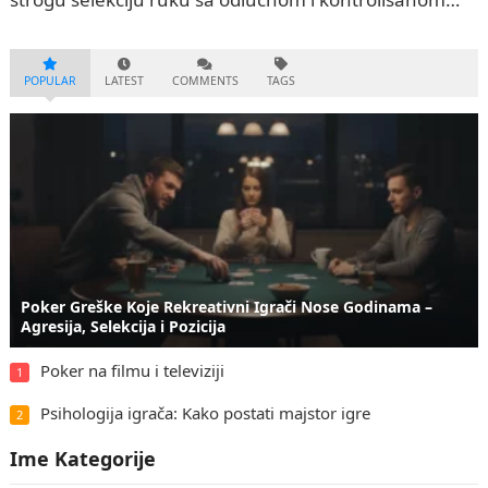
agresijom. Drugim rečima, ne igraš mnogo…
POPULAR
LATEST
COMMENTS
TAGS
Poker Greške Koje Rekreativni Igrači Nose Godinama –
Agresija, Selekcija i Pozicija
Poker na filmu i televiziji
1
Psihologija igrača: Kako postati majstor igre
2
Ime Kategorije