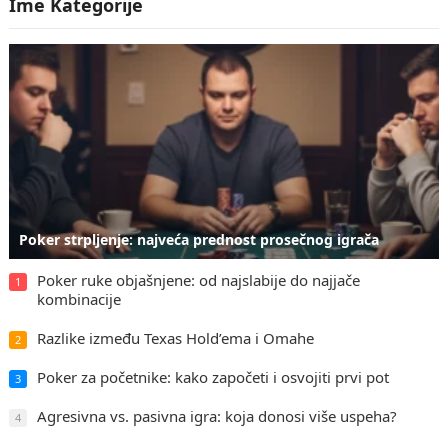
Ime Kategorije
Poker strpljenje: najveća prednost prosečnog igrača
Poker ruke objašnjene: od najslabije do najjače
1
kombinacije
Razlike između Texas Hold’ema i Omahe
2
Poker za početnike: kako započeti i osvojiti prvi pot
3
Agresivna vs. pasivna igra: koja donosi više uspeha?
4