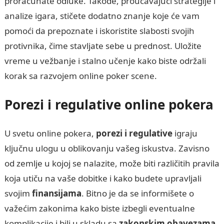
proračunate odluke. Takođe, proučavajući strategije i
analize igara, stičete dodatno znanje koje će vam
pomoći da prepoznate i iskoristite slabosti svojih
protivnika, čime stavljate sebe u prednost. Uložite
vreme u vežbanje i stalno učenje kako biste održali
korak sa razvojem online poker scene.
Porezi i regulative online pokera
U svetu online pokera,
porezi i regulative
igraju
ključnu ulogu u oblikovanju vašeg iskustva. Zavisno
od zemlje u kojoj se nalazite, može biti različitih pravila
koja utiču na vaše dobitke i kako budete upravljali
svojim
finansijama
. Bitno je da se informišete o
važećim zakonima kako biste izbegli eventualne
komplikacije i bili u skladu sa
zakonskim obavezama
.