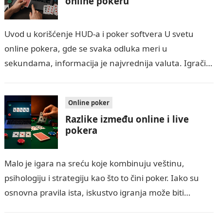
online pokeru
Uvod u korišćenje HUD-a i poker softvera U svetu
online pokera, gde se svaka odluka meri u
sekundama, informacija je najvrednija valuta. Igrači
koji ozbiljno pristupaju igri ne…
Online poker
Razlike između online i live
pokera
Malo je igara na sreću koje kombinuju veštinu,
psihologiju i strategiju kao što to čini poker. Iako su
osnovna pravila ista, iskustvo igranja može biti
potpuno različito u…