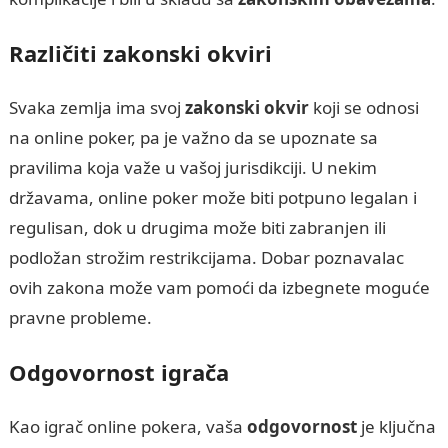
Različiti zakonski okviri
Svaka zemlja ima svoj
zakonski okvir
koji se odnosi
na online poker, pa je važno da se upoznate sa
pravilima koja važe u vašoj jurisdikciji. U nekim
državama, online poker može biti potpuno legalan i
regulisan, dok u drugima može biti zabranjen ili
podložan strožim restrikcijama. Dobar poznavalac
ovih zakona može vam pomoći da izbegnete moguće
pravne probleme.
Odgovornost igrača
Kao igrač online pokera, vaša
odgovornost
je ključna