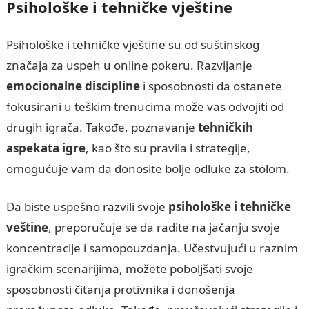
Psihološke i tehničke vještine
Psihološke i tehničke vještine su od suštinskog
značaja za uspeh u online pokeru. Razvijanje
emocionalne discipline
i sposobnosti da ostanete
fokusirani u teškim trenucima može vas odvojiti od
drugih igrača. Takođe, poznavanje
tehničkih
aspekata igre
, kao što su pravila i strategije,
omogućuje vam da donosite bolje odluke za stolom.
Da biste uspešno razvili svoje
psihološke i tehničke
veštine
, preporučuje se da radite na jačanju svoje
koncentracije i samopouzdanja. Učestvujući u raznim
igračkim scenarijima, možete poboljšati svoje
sposobnosti čitanja protivnika i donošenja