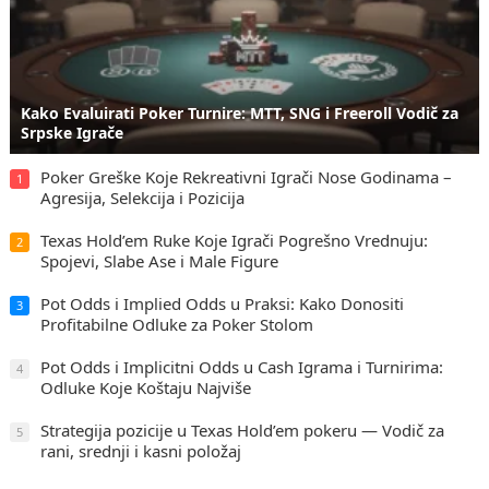
Kako Evaluirati Poker Turnire: MTT, SNG i Freeroll Vodič za
Srpske Igrače
Poker Greške Koje Rekreativni Igrači Nose Godinama –
1
Agresija, Selekcija i Pozicija
Texas Hold’em Ruke Koje Igrači Pogrešno Vrednuju:
2
Spojevi, Slabe Ase i Male Figure
Pot Odds i Implied Odds u Praksi: Kako Donositi
3
Profitabilne Odluke za Poker Stolom
Pot Odds i Implicitni Odds u Cash Igrama i Turnirima:
4
Odluke Koje Koštaju Najviše
Strategija pozicije u Texas Hold’em pokeru — Vodič za
5
rani, srednji i kasni položaj