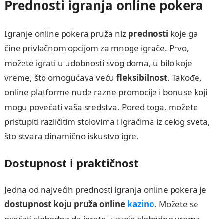
Prednosti igranja online pokera
Igranje online pokera pruža niz
prednosti
koje ga
čine privlačnom opcijom za mnoge igrače. Prvo,
možete igrati u udobnosti svog doma, u bilo koje
vreme, što omogućava veću
fleksibilnost
. Takođe,
online platforme nude razne promocije i bonuse koji
mogu povećati vaša sredstva. Pored toga, možete
pristupiti različitim stolovima i igračima iz celog sveta,
što stvara dinamično iskustvo igre.
Dostupnost i praktičnost
Jedna od najvećih prednosti igranja online pokera je
dostupnost koju pruža online
kazino
. Možete se
osećati slobodno da igrate u svoje slobodno vreme