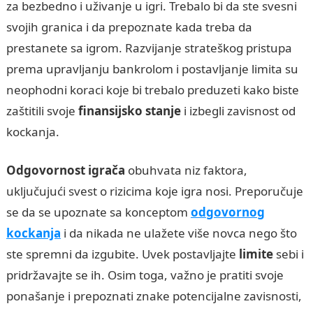
za bezbedno i uživanje u igri. Trebalo bi da ste svesni
svojih granica i da prepoznate kada treba da
prestanete sa igrom. Razvijanje strateškog pristupa
prema upravljanju bankrolom i postavljanje limita su
neophodni koraci koje bi trebalo preduzeti kako biste
zaštitili svoje
finansijsko stanje
i izbegli zavisnost od
kockanja.
Odgovornost igrača
obuhvata niz faktora,
uključujući svest o rizicima koje igra nosi. Preporučuje
se da se upoznate sa konceptom
odgovornog
kockanja
i da nikada ne ulažete više novca nego što
ste spremni da izgubite. Uvek postavljajte
limite
sebi i
pridržavajte se ih. Osim toga, važno je pratiti svoje
ponašanje i prepoznati znake potencijalne zavisnosti,