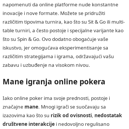
napomenuti da online platforme nude konstantne
inovacije i nove formate. Možete se pridružiti
različitim tipovima turnira, kao što su Sit & Go ili multi-
table turniri, a često postoje i specijalne varijante kao
što su Spin & Go. Ovo dodatno obogaćuje vaše
iskustvo, jer omogućava eksperimentisanje sa
različitim strategijama i igrama, održavajući vašu
zabavu i uzbuđenje na visokom nivou.
Mane igranja online pokera
Iako online poker ima svoje prednosti, postoje i
značajne
mane
. Mnogi igrači se suočavaju sa
izazovima kao što su
rizik od ovisnosti
,
nedostatak
društvene interakcije
i nedovoljno regulisano