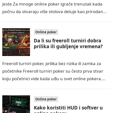
jeste Za mnoge online poker igrače trenutak kada
počnu da otvaraju više stolova deluje kao prirodan
korak napred. Logika zvuči jednostavno….
Online poker
Da li su freeroll turniri dobra
prilika ili gubljenje vremena?
Freeroll turniri poker, prilika bez rizika ili zamka za
početnike Freeroll turniri poker su često prva stvar
koju početnici vide kada uđu u svet online pokera.
Ideja zvuči…
Online poker
Kako koristiti HUD i softver u