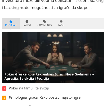
investitora može biti veoma delikatan i složen. Staking
i backing nude mogućnosti za igrače da skupe
sredstva za učešće na…
POPULAR
LATEST
COMMENTS
TAGS
Poker Greške Koje Rekreativni Igrači Nose Godinama –
Agresija, Selekcija i Pozicija
Poker na filmu i televiziji
1
Psihologija igrača: Kako postati majstor igre
2