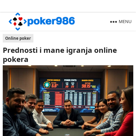
MENU
Online poker
Prednosti i mane igranja online
pokera