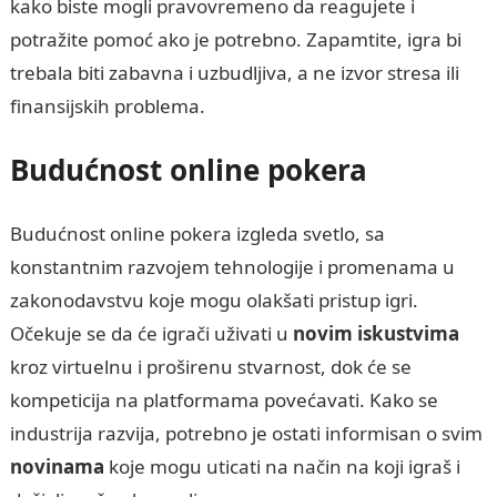
kako biste mogli pravovremeno da reagujete i
potražite pomoć ako je potrebno. Zapamtite, igra bi
trebala biti zabavna i uzbudljiva, a ne izvor stresa ili
finansijskih problema.
Budućnost online pokera
Budućnost online pokera izgleda svetlo, sa
konstantnim razvojem tehnologije i promenama u
zakonodavstvu koje mogu olakšati pristup igri.
Očekuje se da će igrači uživati u
novim iskustvima
kroz virtuelnu i proširenu stvarnost, dok će se
kompeticija na platformama povećavati. Kako se
industrija razvija, potrebno je ostati informisan o svim
novinama
koje mogu uticati na način na koji igraš i